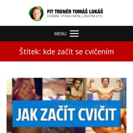
MENU
Štítek: kde začít se cvičením