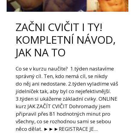
ZAČNI CVIČIT I TY!
KOMPLETNÍ NÁVOD,
JAK NA TO
Co se v kurzu naučíte? 1.týden nastavíme
správný cíl. Ten, kdo nemá cíl, se nikdy
do něj ani nedostane. 2.týden vyladíme váš
jídelníček tak, aby byl co nejefektivnější.
3.týden si ukážeme základní cviky. ONLINE
kurz JAK ZAČÍT CVIČIT Dohromady jsem
připravil přes 81 hodnotných minut pro
všechny, co se rozhodnou sami se sebou
něco dělat. ►►►REGISTRACE JE...