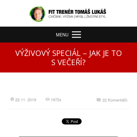
MENU
VÝŽIVOVÝ SPECIÁL – JAK JE TO
S VEČEŘÍ?
22.11. 2019
1972x
22 Komentářů