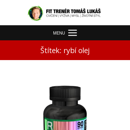
MENU
Štítek: rybí olej