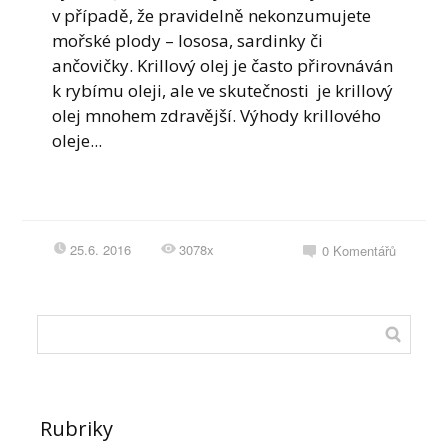
v případě, že pravidelně nekonzumujete
mořské plody – lososa, sardinky či
ančovičky. Krillový olej je často přirovnáván
k rybímu oleji, ale ve skutečnosti je krillový
olej mnohem zdravější. Výhody krillového
oleje...
25.6. 2016
3078x
0
Komentářů
Rubriky