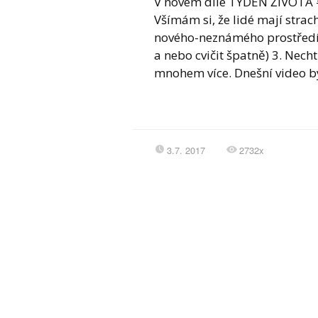
V novém díle TÝDEN ŽIVOTA #
Všímám si, že lidé mají strach 
nového-neznámého prostředí 2
a nebo cvičit špatně) 3. Nec
mnohem více. Dnešní video b
3.7. 2017
2732x