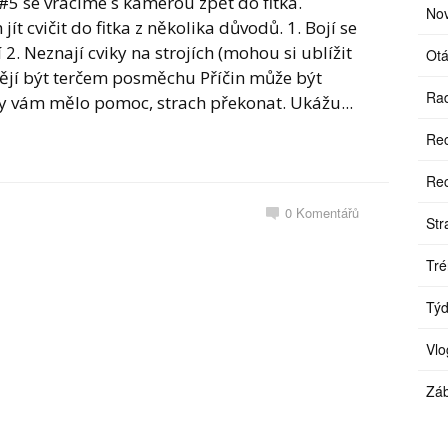
5 se vracíme s kamerou zpět do fitka.
Nov
jít cvičit do fitka z několika důvodů. 1. Bojí se
. Neznají cviky na strojích (mohou si ublížit
Otá
htějí být terčem posměchu Příčin může být
Rad
y vám mělo pomoc, strach překonat. Ukážu...
Re
Re
0
Komentářů
Str
Tré
Týd
Vlo
Zá