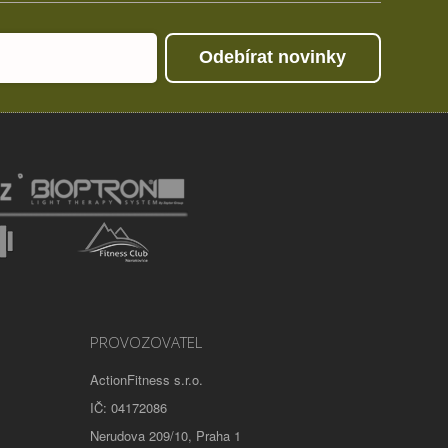
Odebírat novinky
PROVOZOVATEL
ActionFitness s.r.o.
IČ: 04172086
Nerudova 209/10, Praha 1