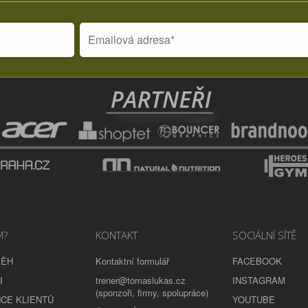
M?
KONTAKT
SOCIÁLNÍ SÍTĚ
BĚH
Kontaktní formulář
FACEBOOK
I
trener@tomaslukas.cz
INSTAGRAM
(sponzoři, firmy, spolupráce)
CE KLIENTŮ
YOUTUBE