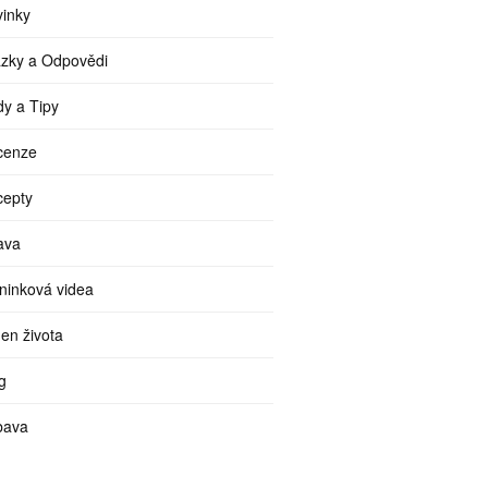
inky
zky a Odpovědi
y a Tipy
cenze
cepty
ava
ninková videa
en života
g
bava