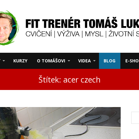
Y
KURZY
O TOMÁŠOVI
VIDEA
BLOG
E-SHO
Štítek: acer czech