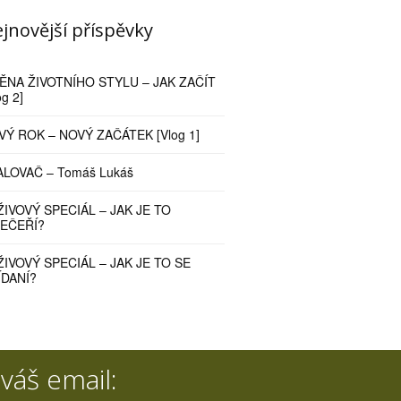
jnovější příspěvky
ĚNA ŽIVOTNÍHO STYLU – JAK ZAČÍT
og 2]
VÝ ROK – NOVÝ ZAČÁTEK [Vlog 1]
ALOVAČ – Tomáš Lukáš
ŽIVOVÝ SPECIÁL – JAK JE TO
VEČEŘÍ?
ŽIVOVÝ SPECIÁL – JAK JE TO SE
ÍDANÍ?
váš email: