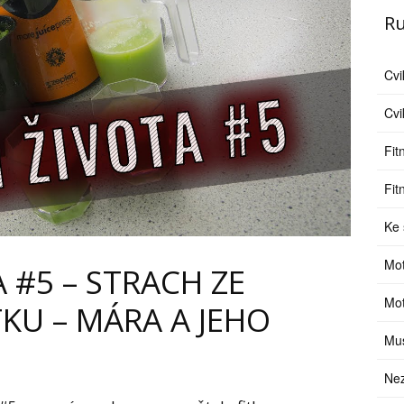
Ru
Cv
Cvi
Fit
Fit
Ke 
Mot
 #5 – STRACH ZE
Mot
TKU – MÁRA A JEHO
Mus
Ne