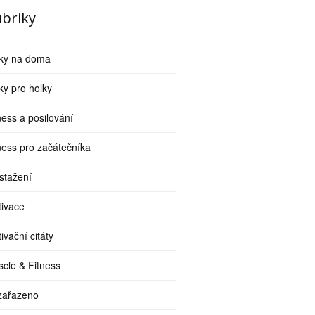
briky
iky na doma
ky pro holky
ness a posilování
ness pro začátečníka
stažení
ivace
ivační citáty
cle & Fitness
zařazeno