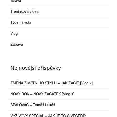
Strava
Tréninková videa
Týden života
Vlog
Zábava
Nejnovější příspěvky
ZMĚNA ŽIVOTNÍHO STYLU – JAK ZAČÍT [Vlog 2]
NOVÝ ROK – NOVÝ ZAČÁTEK [Vlog 1]
SPALOVAČ – Tomáš Lukáš
VÝŽIVOVÝ SPECIÁL – JAK JE TO S VEČEŘÍ?