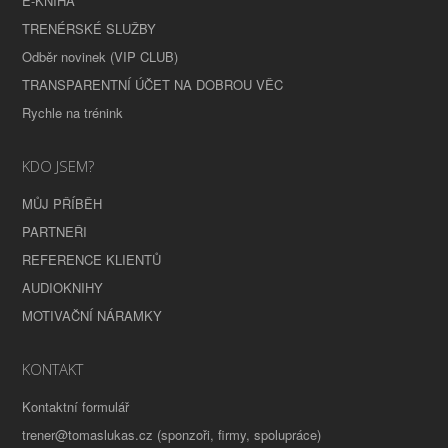
E-KNIHA
TRENÉRSKÉ SLUŽBY
Odběr novinek (VIP CLUB)
TRANSPARENTNÍ ÚČET NA DOBROU VĚC
Rychle na trénink
KDO JSEM?
MŮJ PŘÍBĚH
PARTNEŘI
REFERENCE KLIENTŮ
AUDIOKNIHY
MOTIVAČNÍ NÁRAMKY
KONTAKT
Kontaktní formulář
trener@tomaslukas.cz (sponzoři, firmy, spolupráce)