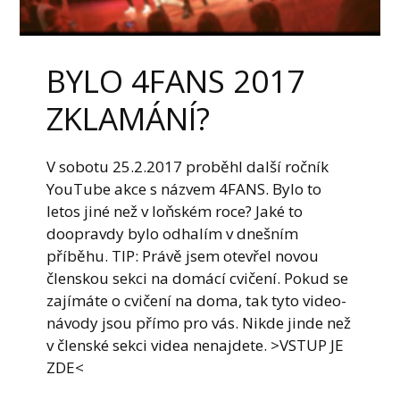
BYLO 4FANS 2017
ZKLAMÁNÍ?
V sobotu 25.2.2017 proběhl další ročník
YouTube akce s názvem 4FANS. Bylo to
letos jiné než v loňském roce? Jaké to
doopravdy bylo odhalím v dnešním
příběhu. TIP: Právě jsem otevřel novou
členskou sekci na domácí cvičení. Pokud se
zajímáte o cvičení na doma, tak tyto video-
návody jsou přímo pro vás. Nikde jinde než
v členské sekci videa nenajdete. >VSTUP JE
ZDE<