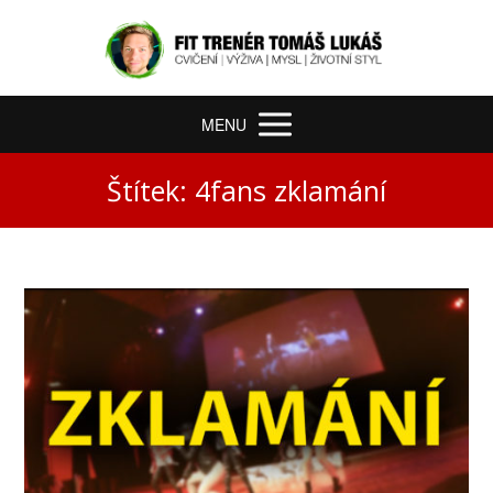
MENU
Štítek: 4fans zklamání